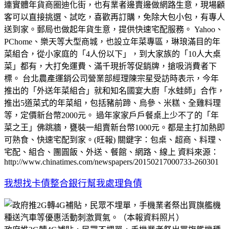
連實體年貨商圈迪化街，也有業者邊賣邊做網路生意，現場顧
客可以直接挑選、試吃，喜歡再訂購，免除大包小包，有專人
送到家。郵局也做起年貨生意，提供快速宅配服務。 Yahoo、
PChome、樂天等大型商城，也設立年菜專區，琳琅滿目的年
菜組合，從小家庭的「4人份以下」，到大家族的「10人大桌
菜」都有，大打免運費、滿千現折等促銷牌，搶吸消費者下
標。 台北農產運銷公司營業部經理陳宗星受訪時表示，今年
推出的「外送年菜組合」就和知名國宴大廚「水蛙師」合作，
推出5道菜式的年菜組，包括豬前蹄、烏參、米糕、全雞料理
等，定價新台幣2000元。 過年家家戶戶餐桌上少不了的「年
菜之王」佛跳牆，甕裝一組賣新台幣1000元。都是主打加熱即
可熟食、快速宅配到家。(旺報) 關鍵字：包桌、超商、料理、
宅配、組合、團圓飯、外送、餐館、網路、線上 資料來源：
http://www.chinatimes.com/newspapers/20150217000733-260301
我想找卡債整合銀行幫我處理負債