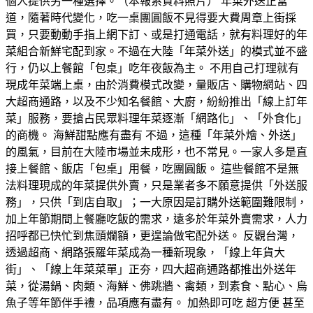
個人提供另一種選擇。（本報系資料照片） 年菜外送正當
道，隨著時代變化，吃一桌團圓飯不見得要大費周章上街採
買，只要動動手指上網下訂、或是打通電話，就有料理好的年
菜組合新鮮宅配到家。不過在大陸「年菜外送」的模式並不盛
行，仍以上餐館「包桌」吃年夜飯為主。 不用自己打理就有
現成年菜端上桌，由於消費模式改變，量販店、購物網站、四
大超商通路，以及不少知名餐館、大廚，紛紛推出「線上訂年
菜」服務，要搶占民眾料理年菜逐漸「網路化」、「外食化」
的商機。 海鮮甜點應有盡有 不過，這種「年菜外燴、外送」
的風氣，目前在大陸市場並未成形，也不常見。一家人多是直
接上餐館、飯店「包桌」用餐，吃團圓飯。 這些餐館不是無
法料理現成的年菜提供外賣，只是業者多不願意提供「外送服
務」，只供「到店自取」；一大原因是訂購外送範圍難限制，
加上年節期間上餐廳吃飯的需求，遠多於年菜外賣需求，人力
招呼都已快忙到焦頭爛額，更遑論做宅配外送。 反觀台灣，
透過超商、網路張羅年菜成為一種新現象，「線上年貨大
街」、「線上年菜菜單」正夯，四大超商通路都推出外送年
菜，從湯鍋、肉類、海鮮、佛跳牆、禽類，到素食、點心、烏
魚子等年節伴手禮，品項應有盡有。 加熱即可吃 超方便 甚至