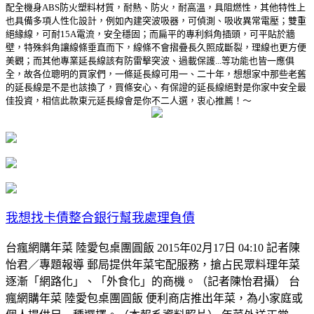
配全機身ABS防火塑料材質，耐熱、防火，耐高溫，具阻燃性，其他特性上
也具備多項人性化設計，例如內建突波吸器，可偵測、吸收異常電壓；雙重
絕緣線，可耐15A電流，安全穩固；而扁平的專利斜角插頭，可平貼於牆
壁，特殊斜角讓線條垂直而下，線條不會摺疊長久照成斷裂，理線也更方便
美觀；而其他專業延長線該有防雷擊突波、過載保護...等功能也皆一應俱
全，故各位聰明的買家們，一條延長線可用一、二十年，想想家中那些老舊
的延長線是不是也該換了，買條安心、有保證的延長線絕對是你家中安全最
佳投資，相信此款東元延長線會是你不二人選，衷心推薦！～
我想找卡債整合銀行幫我處理負債
台瘋網購年菜 陸愛包桌團圓飯 2015年02月17日 04:10 記者陳
怡君／專題報導 郵局提供年菜宅配服務，搶占民眾料理年菜
逐漸「網路化」、「外食化」的商機。（記者陳怡君攝） 台
瘋網購年菜 陸愛包桌團圓飯 便利商店推出年菜，為小家庭或