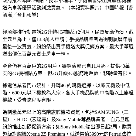
政府推2G轉4G補貼，民眾不埋單，手機業者祭出買旗艦機種
送汽車等優惠活動刺激買氣。（本報資料照片）
中國時報【翁
毓嵐╱台北報導】
經濟部推行動電話2G升轉4G補貼近2個月，民眾反應仍淡，截
至元旦為止，僅13.3萬人申請；手機品牌業者為衝刺農曆年前
最後一波買氣，紛紛祭出買手機送大獎促銷方案，最大手筆還
送出價值百萬元賓士房車一輛。
全台仍有百萬戶的2G用戶，雖經濟部已自11月起，提供40萬
支的4G機補貼方案，但2G升級4G服務用戶數，移轉量有限。
據電信業者門市統計，升轉4G的購機選擇，以零元機及中低
階、6000元以下機款為大宗，各大手機品牌的中高階以上旗艦
機款，受青睞程度有限。
為刺激萬元以上的高階旗艦機款買氣，包括SAMSUNG（三
星）、HTC（宏達電）及Sony Mobile等品牌業者，自元旦起
紛紛推出加碼促銷方案；如Sony Mobile端出即日起2周，購買
超級旗艦機Xperia Z5 Premium，就送價值3990元的Ferrari法拉