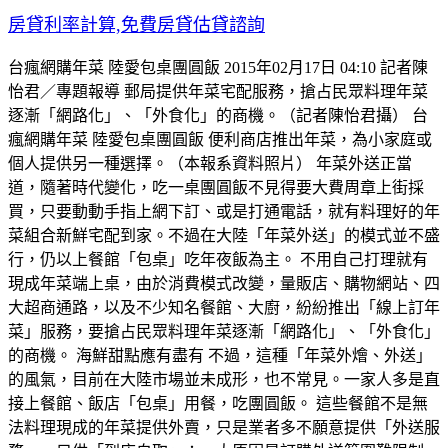
房貸利率計算,免費房貸估貸諮詢
台瘋網購年菜 陸愛包桌團圓飯 2015年02月17日 04:10 記者陳
怡君／專題報導 郵局提供年菜宅配服務，搶占民眾料理年菜
逐漸「網路化」、「外食化」的商機。（記者陳怡君攝） 台
瘋網購年菜 陸愛包桌團圓飯 便利商店推出年菜，為小家庭或
個人提供另一種選擇。（本報系資料照片） 年菜外送正當
道，隨著時代變化，吃一桌團圓飯不見得要大費周章上街採
買，只要動動手指上網下訂、或是打通電話，就有料理好的年
菜組合新鮮宅配到家。不過在大陸「年菜外送」的模式並不盛
行，仍以上餐館「包桌」吃年夜飯為主。 不用自己打理就有
現成年菜端上桌，由於消費模式改變，量販店、購物網站、四
大超商通路，以及不少知名餐館、大廚，紛紛推出「線上訂年
菜」服務，要搶占民眾料理年菜逐漸「網路化」、「外食化」
的商機。 海鮮甜點應有盡有 不過，這種「年菜外燴、外送」
的風氣，目前在大陸市場並未成形，也不常見。一家人多是直
接上餐館、飯店「包桌」用餐，吃團圓飯。 這些餐館不是無
法料理現成的年菜提供外賣，只是業者多不願意提供「外送服