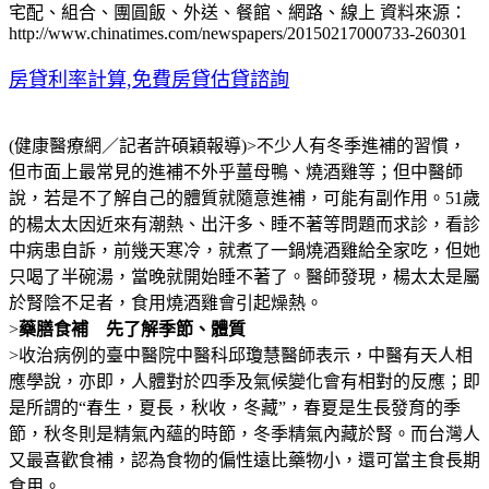
宅配、組合、團圓飯、外送、餐館、網路、線上 資料來源：
http://www.chinatimes.com/newspapers/20150217000733-260301
房貸利率計算,免費房貸估貸諮詢
(健康醫療網／記者許碩穎報導)>
不少人有冬季進補的習慣，
但市面上最常見的進補不外乎薑母鴨、燒酒雞等；但中醫師
說，若是不了解自己的體質就隨意進補，可能有副作用。51歲
的楊太太因近來有潮熱、出汗多、睡不著等問題而求診，看診
中病患自訴，前幾天寒冷，就煮了一鍋燒酒雞給全家吃，但她
只喝了半碗湯，當晚就開始睡不著了。醫師發現，楊太太是屬
於腎陰不足者，食用燒酒雞會引起燥熱。
>
藥膳食補 先了解季節、體質
>收治病例的臺中醫院中醫科邱瓊慧醫師表示，中醫有天人相
應學說，亦即，人體對於四季及氣候變化會有相對的反應；即
是所謂的“春生，夏長，秋收，冬藏”，春夏是生長發育的季
節，秋冬則是精氣內蘊的時節，冬季精氣內藏於腎。而台灣人
又最喜歡食補，認為食物的偏性遠比藥物小，還可當主食長期
食用。