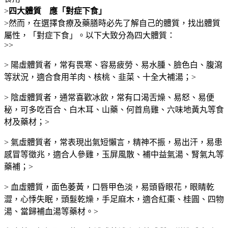
>
四大體質 應「對症下食」
>然而，在選擇食療及藥膳時必先了解自己的體質，找出體質
屬性，「對症下食」。以下大致分為四大體質：
>>
>
陽虛體質者，常有畏寒、容易疲勞、易水腫、臉色白、腹瀉
等狀況，適合食用羊肉、核桃、韭菜、十全大補湯；
>
>
陰虛體質者，通常喜歡冰飲，常有口渴舌燥、易怒、易便
秘，可多吃百合、白木耳、山藥、何首烏雞、六味地黃丸等食
材及藥材；
>
>
氣虛體質者，常表現出氣短懶言，精神不振，易出汗，易患
感冒等徵兆，適合人參雞，玉屏風散、補中益氣湯、腎氣丸等
藥補；
>
>
血虛體質，面色萎黃，口唇甲色淡，易頭昏眼花，眼睛乾
澀，心悸失眠，頭髮乾燥，手足麻木，適合紅棗、桂圓、四物
湯、當歸補血湯等藥材。
>