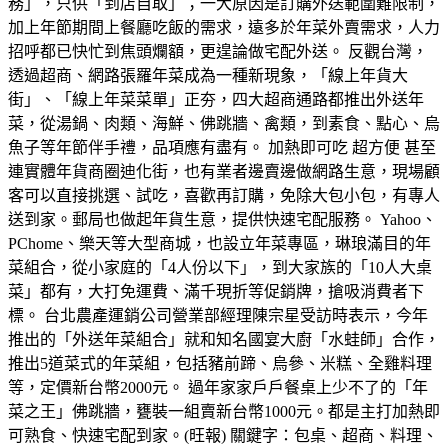
務」，只供「到店自取」；一大原因是訂購外送範圍難限制，
加上年節期間上餐廳吃飯的需求，遠多於年菜外賣需求，人力
招呼都已快忙到焦頭爛額，更遑論做宅配外送。 反觀台灣，
透過超商、網路張羅年菜成為一種新現象，「線上年貨大
街」、「線上年菜菜單」正夯，四大超商通路都推出外送年
菜，從湯鍋、肉類、海鮮、佛跳牆、禽類，到素食、點心、烏
魚子等年節伴手禮，品項應有盡有。 加熱即可吃 超方便 甚至
連實體年貨商圈迪化街，也有業者邊賣邊做網路生意，現場顧
客可以直接挑選、試吃，喜歡再訂購，免除大包小包，有專人
送到家。郵局也做起年貨生意，提供快速宅配服務。 Yahoo、
PChome、樂天等大型商城，也設立年菜專區，琳琅滿目的年
菜組合，從小家庭的「4人份以下」，到大家族的「10人大桌
菜」都有，大打免運費、滿千現折等促銷牌，搶吸消費者下
標。 台北農產運銷公司營業部經理陳宗星受訪時表示，今年
推出的「外送年菜組合」就和知名國宴大廚「水蛙師」合作，
推出5道菜式的年菜組，包括豬前蹄、烏參、米糕、全雞料理
等，定價新台幣2000元。 過年家家戶戶餐桌上少不了的「年
菜之王」佛跳牆，甕裝一組賣新台幣1000元。都是主打加熱即
可熟食、快速宅配到家。(旺報) 關鍵字：包桌、超商、料理、