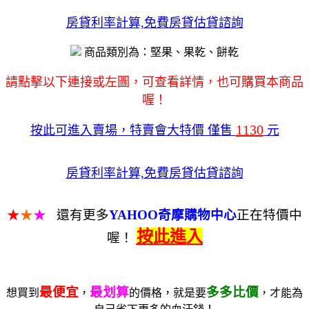
房貸利率計算,免費房貸估貸諮詢
商品類別為：堅果、果乾、餅乾
請點擊以下連接或左圖，可查看詳情，也可購買本商品
喔！
1130
按此可進入賣場，特賣會大特價 僅售
元
房貸利率計算,免費房貸估貸諮詢
★
★
★
還有更多
YAHOO奇摩購物中心
正在特價中
按此進入
喔！
最便宜
最划算
多多比價
想買到
，
的價格，就是要
，才能為