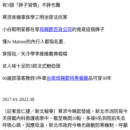
有5個「胖子習慣」不胖也難
寒流來機車族學三明治穿法抗寒
小白鞋明星都在穿
母親節百貨公司
的竟是這個牌子
懂Jo Malone的內行人都指名要..
穿搭站／天冷學李維維戴佛祖帽
女人味十足的3款法式鮑伯頭
60歲部落客教妳5件單
台南母親節特惠餐廳
品可穿30年
2017-01-2022:38
〔記者吳仁捷／新北報導〕寒流今晚起發威，新北市消防局今
天搭載內科救護病患中，截至晚間10點，多達9名到院前失去
呼吸心跳，因應低溫，新北市政府今晚也啟動防寒機制，呼籲