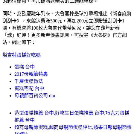
的超值優惠，再加碼贈送精美的三麗鷗棒球。
同時，為歡慶雞年到來，大魯閣棒壘球打擊場推出《新春麻將
刮刮卡》，來館消費滿500元，再加200元立即贈送刮刮卡1
張，有機會將100枚大魯閣代幣帶回家，讓您在雞年新春
「球」好運！更多新春優惠訊息，可搜尋《大魯閣》官方網
站，網址如下：
塔吉特蛋糕好吃嗎
蛋糕 台中
2017母親節特惠
千層蛋糕做法
蛋糕宅配 台中
母親節百貨公司 dm
造型蛋糕推薦 台中,好吃生日蛋糕推薦 台中,巧克力蛋糕
推薦 台中
超商母親節蛋糕,超商母親節蛋糕評比,蘋果日報母親節蛋