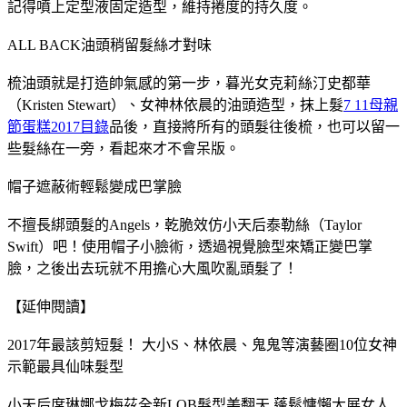
記得噴上定型液固定造型，維持捲度的持久度。
ALL BACK油頭稍留髮絲才對味
梳油頭就是打造帥氣感的第一步，暮光女克莉絲汀史都華
（Kristen Stewart）、女神林依晨的油頭造型，抹上髮
7 11母親
節蛋糕2017目錄
品後，直接將所有的頭髮往後梳，也可以留一
些髮絲在一旁，看起來才不會呆版。
帽子遮蔽術輕鬆變成巴掌臉
不擅長綁頭髮的Angels，乾脆效仿小天后泰勒絲（Taylor
Swift）吧！使用帽子小臉術，透過視覺臉型來矯正變巴掌
臉，之後出去玩就不用擔心大風吹亂頭髮了！
【延伸閱讀】
2017年最該剪短髮！ 大小S、林依晨、鬼鬼等演藝圈10位女神
示範最具仙味髮型
小天后席琳娜戈梅茲全新LOB髮型美翻天 蓬鬆慵懶大展女人