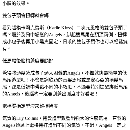
小臉的效果。
雙包子頭會扭轉就會綁
看到超模卡莉克勞斯（Karlie Kloss）二次元風格的雙包子頭了
嗎？屬於及肩中場髮的Angels，綁起雙馬尾在頭頂兩側，扭轉
成小包子後再用小黑夾固定，日系的雙包子頭你也可以輕鬆擁
有。
低馬尾後腦杓蓬度要顧好
覺得將頭髮紮成包子頭太困難的Angels，不如就綁最簡單的低
馬尾造型吧！不管是謝欣穎的直髮馬尾或是安心亞的捲髮馬
尾，都是低調中帶點不同的小巧思，不過要特別提醒綁低馬尾
的Angels，後腦杓一定要刮蓬出弧度才好看喔！
電棒燙捲定型液來維持捲度
氣質的Lily Collins，捲髮造型散發出強大的性感氣場，直髮的
Angels透過上電棒捲打造出不同的氣質，不過，Angels一定要