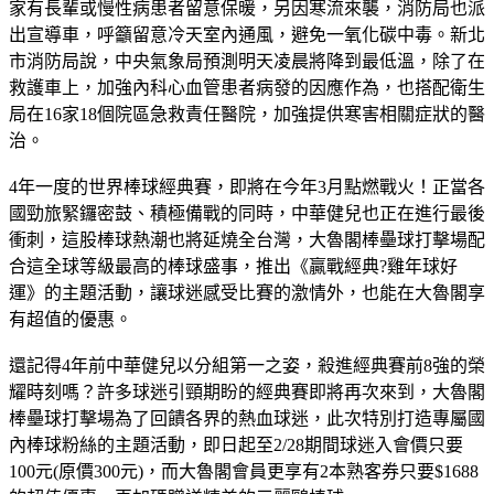
家有長輩或慢性病患者留意保暖，另因寒流來襲，消防局也派
出宣導車，呼籲留意冷天室內通風，避免一氧化碳中毒。新北
市消防局說，中央氣象局預測明天凌晨將降到最低溫，除了在
救護車上，加強內科心血管患者病發的因應作為，也搭配衛生
局在16家18個院區急救責任醫院，加強提供寒害相關症狀的醫
治。
4年一度的世界棒球經典賽，即將在今年3月點燃戰火！正當各
國勁旅緊鑼密鼓、積極備戰的同時，中華健兒也正在進行最後
衝刺，這股棒球熱潮也將延燒全台灣，大魯閣棒壘球打擊場配
合這全球等級最高的棒球盛事，推出《贏戰經典?雞年球好
運》的主題活動，讓球迷感受比賽的激情外，也能在大魯閣享
有超值的優惠。
還記得4年前中華健兒以分組第一之姿，殺進經典賽前8強的榮
耀時刻嗎？許多球迷引頸期盼的經典賽即將再次來到，大魯閣
棒壘球打擊場為了回饋各界的熱血球迷，此次特別打造專屬國
內棒球粉絲的主題活動，即日起至2/28期間球迷入會價只要
100元(原價300元)，而大魯閣會員更享有2本熟客券只要$1688