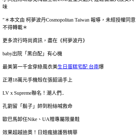
味
"＊本文由 柯夢波丹Cosmopolitan Taiwan 報導，未經授權同意
不得轉載＊
更多流行時尚資訊，盡在《柯夢波丹》
baby出院「黑白配」有心機
最美第一千金穿綠風衣美
生日蛋糕宅配 台南
爆
正港18萬元手機殼在張韶涵手上
LV x Supreme聯名！潮人們..
孔劉留「鬍子」帥到粉絲喊救命
歐巴馬卸任Nike、UA贈專屬限量鞋
效果超越迪奧！日妞瘋搶護唇精華