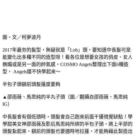
圖、文／柯夢波丹
2017年最夯的髮型，無疑就是「Lob」頭，要知道中長髮可是
能變化出多種不同的造型呀！看各位是想要女孩的俏皮、女人
嫵媚或是另一面的帥氣感，COSMO Angels整理出下面6種造
型， Angels還不快學起來～
半包子頭額前頭髮蓬度要夠
▲邵雨薇、馬思純的半丸子頭（圖／翻攝自邵雨薇、馬思純
IG）
中長髮會有個低頭時，頭髮會自己跑來前面干擾視覺缺點！學
學甜美女神邵雨薇及影后馬思純所綁的半包子頭，將上半部的
頭髮紮起來，額前的頭髮也要適時地拉蓬，才能夠藉此製造出