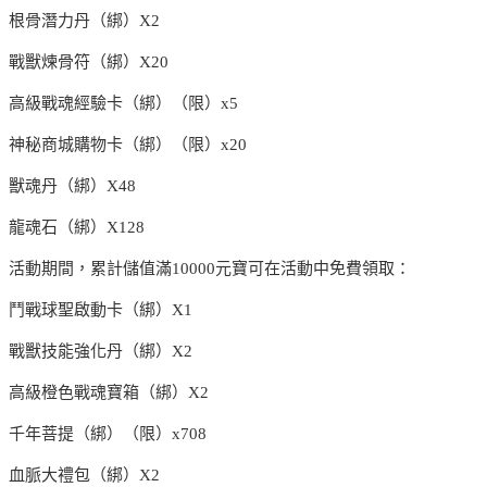
根骨潛力丹（綁）X2
戰獸煉骨符（綁）X20
高級戰魂經驗卡（綁）（限）x5
神秘商城購物卡（綁）（限）x20
獸魂丹（綁）X48
龍魂石（綁）X128
活動期間，累計儲值滿10000元寶可在活動中免費領取：
鬥戰球聖啟動卡（綁）X1
戰獸技能強化丹（綁）X2
高級橙色戰魂寶箱（綁）X2
千年菩提（綁）（限）x708
血脈大禮包（綁）X2