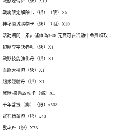
戰獸煉骨符（綁）X10
戰魂限定解除卡（綁）（限）X5
神秘商城購物卡（綁）（限）X10
活動期間，累計儲值滿3600元寶可在活動中免費領取：
幻獸尊字訣卷軸（綁）X1
戰獸技能強化丹（綁）X1
血脈大禮包（綁）X1
超級經驗丹（綁）X1
戰獸-樂樂啟動卡（綁）X1
千年菩提（綁）（限）x508
寶石精華包（綁）x48
獸魂丹（綁）X38