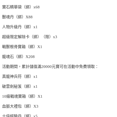
寶石精華袋（綁）x68
獸魂丹（綁）X88
人物升級丹（綁）x1
超級限定解除卡（綁）（限）x3
戰獸根骨寶箱（綁）X1
龍魂石（綁）X208
活動期間，累計儲值滿20000元寶可在活動中免費領取：
真龍神兵符（綁）x1
破雲劍秘笈（綁）x1
10級戰魂寶箱（綁）X1
血脈大禮包（綁）X3
十倍經驗丹（綁）x5