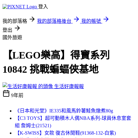
登入
我的部落格
我的部落格後台
我的帳號
登出
國外旅遊
【LEGO樂高】得寶系列
10842 挑戰蝙蝠俠基地
生活好康報報
9年前
《日本和光堂》IE335和風馬鈴薯鮭魚燉煮80g
【C3 TOYS】超可動積木人偶NBA系列-球員休息室套
組 詹姆士(21521)
【K-SWISS】女款 復古休閒鞋(91368-132-白紫)