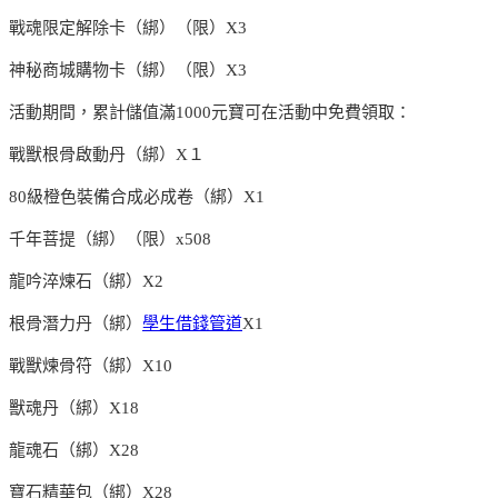
戰魂限定解除卡（綁）（限）X3
神秘商城購物卡（綁）（限）X3
活動期間，累計儲值滿1000元寶可在活動中免費領取：
戰獸根骨啟動丹（綁）X１
80級橙色裝備合成必成卷（綁）X1
千年菩提（綁）（限）x508
龍吟淬煉石（綁）X2
根骨潛力丹（綁）
學生借錢管道
X1
戰獸煉骨符（綁）X10
獸魂丹（綁）X18
龍魂石（綁）X28
寶石精華包（綁）X28