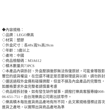
◆內容規格：
◇品牌：LEGO樂高
◇材質：塑膠
◇外盒尺寸：長48x寬9x高28cm
◇年齡：3歲以上
◇產地：中國
◇商品檢驗碼：M3A612
◇積木數量共73PCS
◇本產品內袋拆封、外盒壓損後即無法恢復原狀，可能會導致影
響您的退貨權益，在您還不確定是否要辦理退貨以前，請勿拆封
◇運送過程外盒偶有碰撞擠壓，但並不損及內盒產品的完整性，
如嚴格要求外盒完整者請慎重考慮
◇商品經拆封後，如有發生缺件憾事，請撥打樂高客服專線008-
06-651-751，由台灣樂高公司寄出該零件。
◇樂高積木每批進貨商品產地有所不同，此文案規格僅標註首次
進貨之產地，以實際出貨商品產地為準